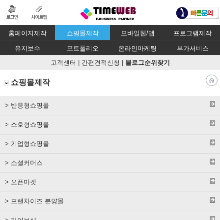
홈페이지제작
쇼핑몰제작
모바일웹/앱
프로그램제작
유지보수
포트폴리오
온라인마케팅
부가서비스
고객센터
|
간편견적신청
|
블로그순위찾기
쇼핑몰제작
> 반응형쇼핑몰
> 소호형쇼핑몰
> 기업형쇼핑몰
> 소셜커머스
> 오픈마켓
> 프랜차이즈 분양몰