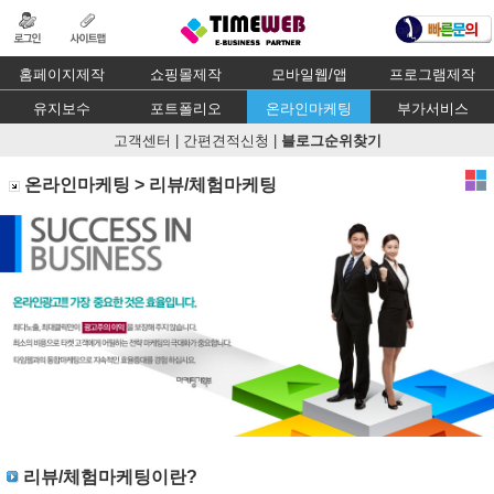
홈페이지제작
쇼핑몰제작
모바일웹/앱
프로그램제작
유지보수
포트폴리오
온라인마케팅
부가서비스
고객센터
|
간편견적신청
|
블로그순위찾기
온라인마케팅 > 리뷰/체험마케팅
리뷰/체험마케팅이란?